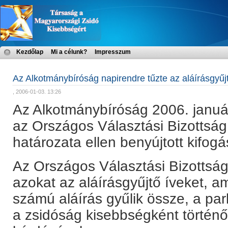
Kezdőlap
Mi a célunk?
Impresszum
Az Alkotmánybíróság napirendre tűzte az aláírásgyűjté
, 2006-01-03. 13:26
Az Alkotmánybíróság 2006. január
az Országos Választási Bizottság
határozata ellen benyújtott kifogá
Az Országos Választási Bizottság 
azokat az aláírásgyűjtő íveket, 
számú aláírás gyűlik össze, a par
a zsidóság kisebbségként történ