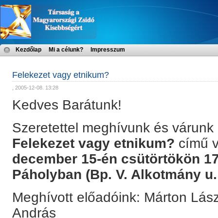
Kezdőlap
Mi a célunk?
Impresszum
Felekezet vagy etnikum?
, 2005-12-08. 13:28
Kedves Barátunk!
Szeretettel meghívunk és várunk 
Felekezet vagy etnikum?
című v
december 15-én csütörtökön 17.
Páholyban (Bp. V. Alkotmány u.
Meghívott előadóink: Márton Lás
András